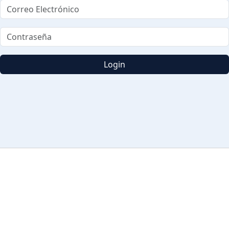
Login